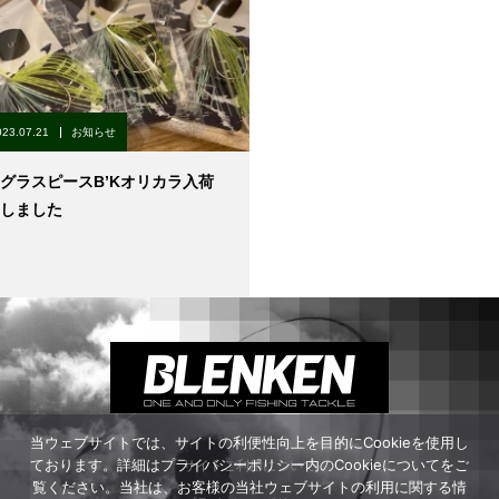
023.07.21
お知らせ
グラスピースB’Kオリカラ入荷
しました
当ウェブサイトでは、サイトの利便性向上を目的にCookieを使用し
ております。詳細はプライバシーポリシー内のCookieについてをご
サイトご利用について
覧ください。当社は、お客様の当社ウェブサイトの利用に関する情