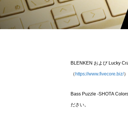
BLENKEN および Lucky 
（
https://www.fivecore.biz/
Bass Puzzle -SHOT
ださい。