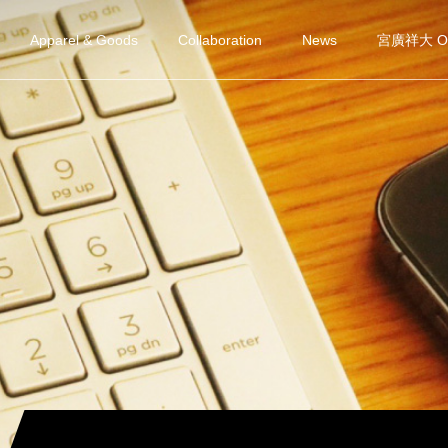
Apparel & Goods
Collaboration
News
宮廣祥大 Offi